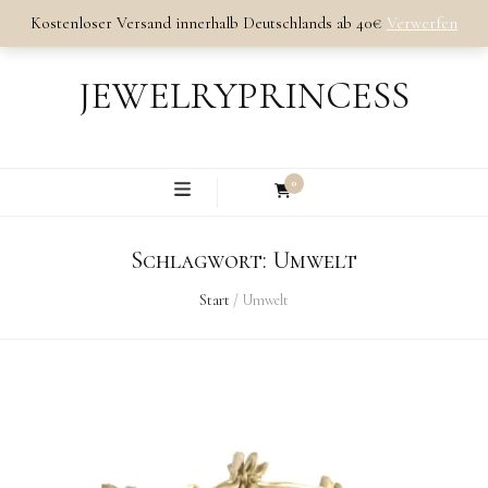
Kostenloser Versand innerhalb Deutschlands ab 40€
Verwerfen
JEWELRYPRINCESS
0
Schlagwort:
Umwelt
Start
/
Umwelt