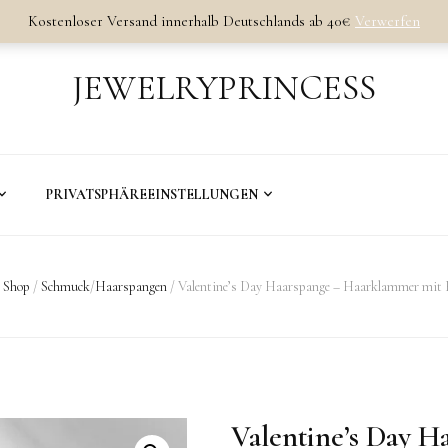
Kostenloser Versand innerhalb Deutschlands ab 40€
Verwerfen
JEWELRYPRINCESS
PRIVATSPHÄREEINSTELLUNGEN
Shop
/
Schmuck
/
Haarspangen
/
Valentine’s Day Haarspange – Haarklammer mit 
Valentine’s Day 