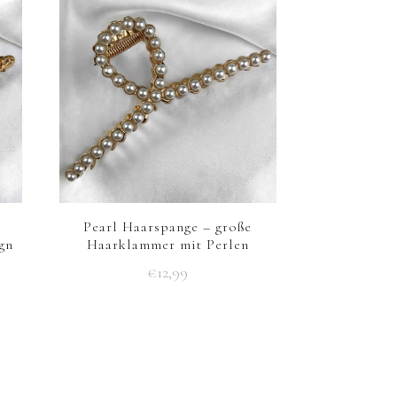
Pearl Haarspange – große
gn
Haarklammer mit Perlen
€
12,99