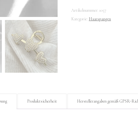
Haarklammer
Artikelnummer:
1057
mit
Kategorie:
Haarspangen
Herzen
Menge
bung
Produktsicherheit
Herstellerangaben gemäß GPSR-Rich