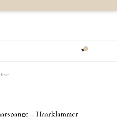
0
Herzen
Haarspange – Haarklammer