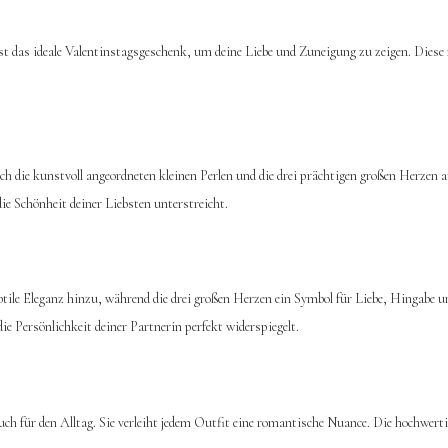
st das ideale Valentinstagsgeschenk, um deine Liebe und Zuneigung zu zeigen. Dies
 die kunstvoll angeordneten kleinen Perlen und die drei prächtigen großen Herzen a
ie Schönheit deiner Liebsten unterstreicht.
btile Eleganz hinzu, während die drei großen Herzen ein Symbol für Liebe, Hingabe u
e Persönlichkeit deiner Partnerin perfekt widerspiegelt.
ch für den Alltag. Sie verleiht jedem Outfit eine romantische Nuance. Die hochwerti