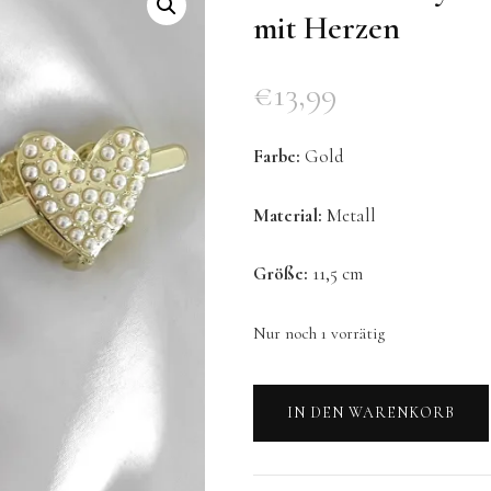
mit Herzen
€
13,99
Farbe:
Gold
Material:
Metall
Größe:
11,5 cm
Nur noch 1 vorrätig
Valentine's
IN DEN WARENKORB
Day
Haarspange
-