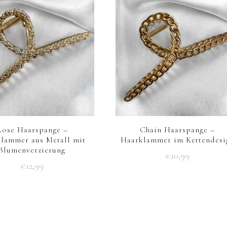
Rose Haarspange –
Chain Haarspange –
lammer aus Metall mit
Haarklammer im Kettendesi
Blumenverzierung
€
10,99
€
12,99