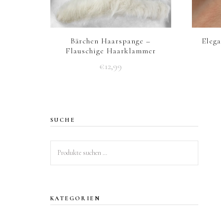
Bärchen Haarspange –
Elega
Flauschige Haarklammer
€
12,99
Dieses
Produkt
weist
SUCHE
mehrere
Varianten
Suchen
auf.
nach:
Die
Optionen
können
KATEGORIEN
auf