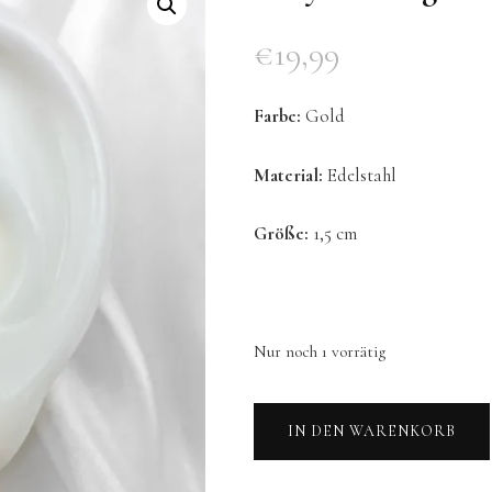
€
19,99
Farbe:
Gold
Material:
Edelstahl
Größe:
1,5 cm
Nur noch 1 vorrätig
Tony
IN DEN WARENKORB
Ohrringe
-