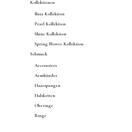
der
Kollektionen
Produktseite
Ibiza Kollektion
gewählt
Pearl Kollektion
werden
Shine Kollektion
Spring Flower Kollektion
Schmuck
Accessoires
Armbänder
Haarspangen
Halsketten
Ohrringe
Ringe