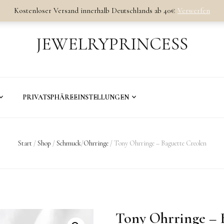
Kostenloser Versand innerhalb Deutschlands ab 40€
Verwerfen
JEWELRYPRINCESS
PRIVATSPHÄREEINSTELLUNGEN
Start
/
Shop
/
Schmuck
/
Ohrringe
/
Tony Ohrringe – Baguette Creolen
Tony Ohrringe – 