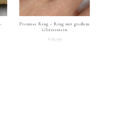
–
Promise Ring – Ring mit großem
e
Glitzerstein
€
29,99
Dieses
Produkt
weist
mehrere
Varianten
auf.
Die
Optionen
können
auf