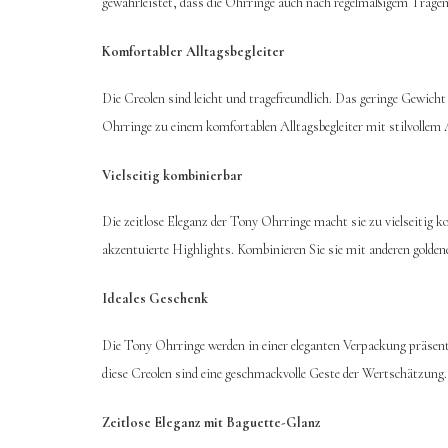
gewährleistet, dass die Ohrringe auch nach regelmäßigem Tragen 
Komfortabler Alltagsbegleiter
Die Creolen sind leicht und tragefreundlich. Das geringe Gewich
Ohrringe zu einem komfortablen Alltagsbegleiter mit stilvollem 
Vielseitig kombinierbar
Die zeitlose Eleganz der Tony Ohrringe macht sie zu vielseitig k
akzentuierte Highlights. Kombinieren Sie sie mit anderen gold
Ideales Geschenk
Die Tony Ohrringe werden in einer eleganten Verpackung präsent
diese Creolen sind eine geschmackvolle Geste der Wertschätzung.
Zeitlose Eleganz mit Baguette-Glanz