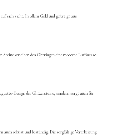
f sich zieht. In edlem Gold und gefertigt aus
en Steine verleihen den Ohrringen eine moderne Raffinesse.
aguette-Design der Glitzersteine, sondern sorgt auch für
rn auch robust und beständig. Die sorgfältige Verarbeitung