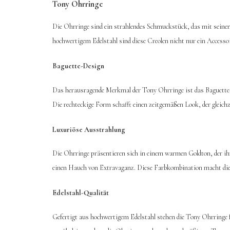
Tony Ohrringe
Die Ohrringe sind ein strahlendes Schmuckstück, das mit seinem 
hochwertigem Edelstahl sind diese Creolen nicht nur ein Accessoi
Baguette-Design
Das herausragende Merkmal der Tony Ohrringe ist das Baguette-De
Die rechteckige Form schafft einen zeitgemäßen Look, der gleichz
Luxuriöse Ausstrahlung
Die Ohrringe präsentieren sich in einem warmen Goldton, der ihn
einen Hauch von Extravaganz. Diese Farbkombination macht die 
Edelstahl-Qualität
Gefertigt aus hochwertigem Edelstahl stehen die Tony Ohrringe fü