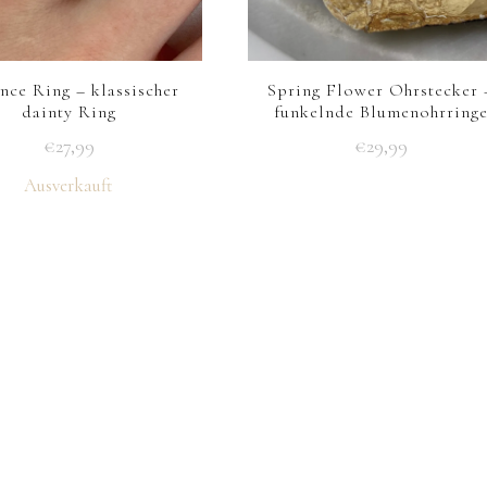
nce Ring – klassischer
Spring Flower Ohrstecker 
dainty Ring
funkelnde Blumenohrring
€
27,99
€
29,99
Dieses
Ausverkauft
Produkt
weist
mehrere
Varianten
auf.
Die
Optionen
können
auf