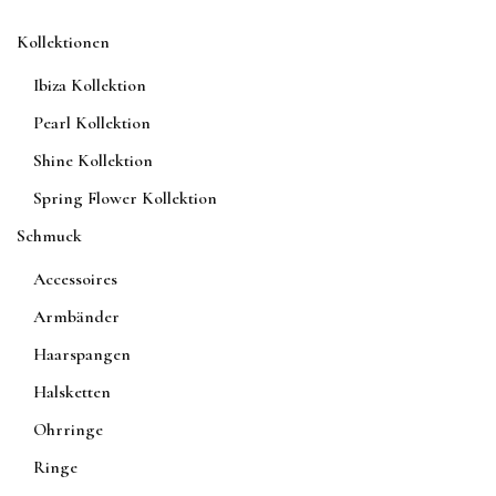
Produktseite
gewählt
gewählt
Kollektionen
werden
werden
Ibiza Kollektion
Pearl Kollektion
Shine Kollektion
Spring Flower Kollektion
Schmuck
Accessoires
Armbänder
Haarspangen
Halsketten
Ohrringe
Ringe