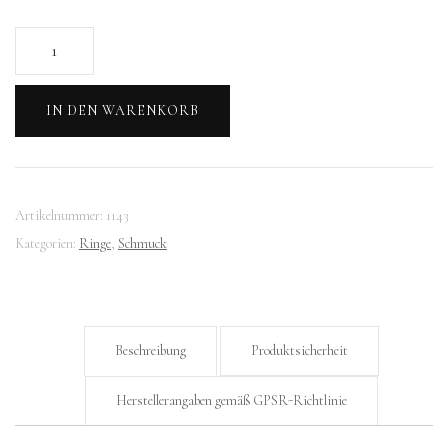
Luminous
Harmony
-
IN DEN WARENKORB
mehrreihiger
Ring
mit
Perlen
Artikelnummer:
1143
Menge
Kategorien:
Ringe
,
Schmuck
Beschreibung
Produktsicherheit
Herstellerangaben gemäß GPSR-Richtlinie