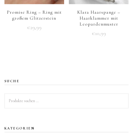
Promise Ring – Ring mit
Klara Haarspange –
großem Glitzerstein
Haarklammer mit
Leopardenmuster
€
29,99
€
10,99
Dieses
Dieses
Produkt
Produkt
weist
weist
mehrere
mehrere
Varianten
Varianten
auf.
SUCHE
auf.
Die
Die
Optionen
Suchen
Optionen
können
nach:
können
auf
auf
der
der
KATEGORIEN
Produktseite