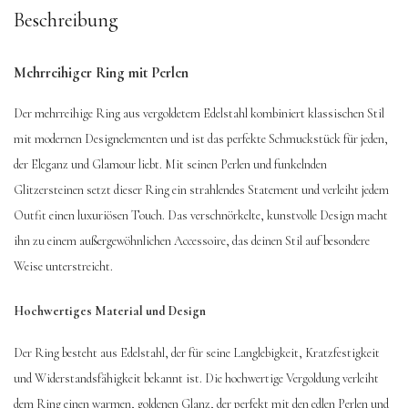
Beschreibung
Mehrreihiger Ring mit Perlen
Der mehrreihige Ring aus vergoldetem Edelstahl kombiniert klassischen Stil
mit modernen Designelementen und ist das perfekte Schmuckstück für jeden,
der Eleganz und Glamour liebt. Mit seinen Perlen und funkelnden
Glitzersteinen setzt dieser Ring ein strahlendes Statement und verleiht jedem
Outfit einen luxuriösen Touch. Das verschnörkelte, kunstvolle Design macht
ihn zu einem außergewöhnlichen Accessoire, das deinen Stil auf besondere
Weise unterstreicht.
Hochwertiges Material und Design
Der Ring besteht aus Edelstahl, der für seine Langlebigkeit, Kratzfestigkeit
und Widerstandsfähigkeit bekannt ist. Die hochwertige Vergoldung verleiht
dem Ring einen warmen, goldenen Glanz, der perfekt mit den edlen Perlen und