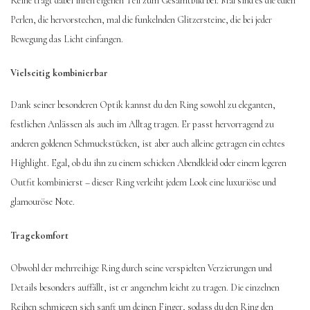
Reihe trägt dabei ihren eigenen Teil zum Gesamtbild bei: Mal sind es die edlen
Perlen, die hervorstechen, mal die funkelnden Glitzersteine, die bei jeder
Bewegung das Licht einfangen.
Vielseitig kombinierbar
Dank seiner besonderen Optik kannst du den Ring sowohl zu eleganten,
festlichen Anlässen als auch im Alltag tragen. Er passt hervorragend zu
anderen goldenen Schmuckstücken, ist aber auch alleine getragen ein echtes
Highlight. Egal, ob du ihn zu einem schicken Abendkleid oder einem legeren
Outfit kombinierst – dieser Ring verleiht jedem Look eine luxuriöse und
glamouröse Note.
Tragekomfort
Obwohl der mehrreihige Ring durch seine verspielten Verzierungen und
Details besonders auffällt, ist er angenehm leicht zu tragen. Die einzelnen
Reihen schmiegen sich sanft um deinen Finger, sodass du den Ring den