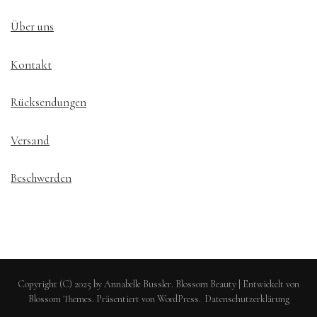
Über uns
Kontakt
Rücksendungen
Versand
Beschwerden
Copyright (C) 2025 by Annabelle Bussler.
Blossom Beauty | Entwickelt von
Blossom Themes
. Präsentiert von
WordPress
.
Datenschutzerklärung