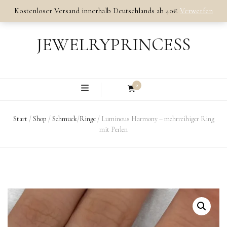
Kostenloser Versand innerhalb Deutschlands ab 40€
Verwerfen
JEWELRYPRINCESS
0
Start
/
Shop
/
Schmuck
/
Ringe
/
Luminous Harmony – mehrreihiger Ring
mit Perlen