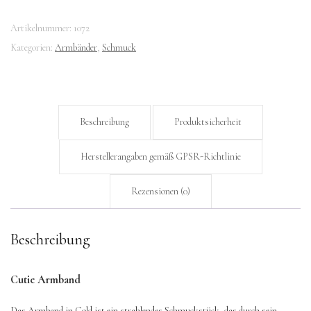
Artikelnummer:
1072
Kategorien:
Armbänder
,
Schmuck
Beschreibung
Produktsicherheit
Herstellerangaben gemäß GPSR-Richtlinie
Rezensionen (0)
Beschreibung
Cutie Armband
Das Armband in Gold ist ein strahlendes Schmuckstück, das durch sein