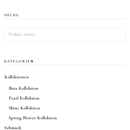
mehrere
Varianten
SUCHE
auf.
Die
Suchen
Optionen
nach:
können
auf
der
KATEGORIEN
Produktseite
gewählt
Kollektionen
werden
Ibiza Kollektion
Pearl Kollektion
Shine Kollektion
Spring Flower Kollektion
Schmuck