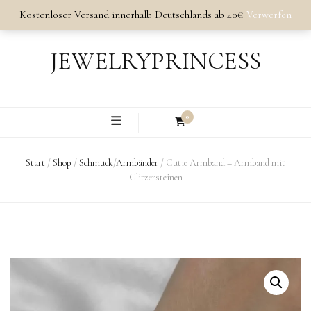
Kostenloser Versand innerhalb Deutschlands ab 40€
Verwerfen
JEWELRYPRINCESS
0
Start
/
Shop
/
Schmuck
/
Armbänder
/
Cutie Armband – Armband mit
Glitzersteinen