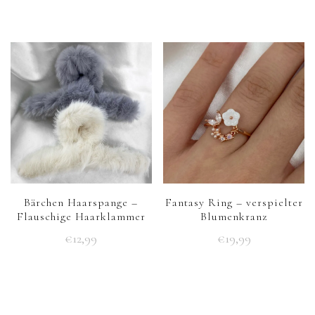
Bärchen Haarspange –
Fantasy Ring – verspielter
Flauschige Haarklammer
Blumenkranz
€
12,99
€
19,99
Dieses
Produkt
weist