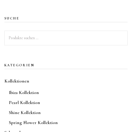
mehrere
Varianten
SUCHE
auf.
Die
Suchen
Optionen
nach:
können
auf
der
KATEGORIEN
Produktseite
gewählt
Kollektionen
werden
Ibiza Kollektion
Pearl Kollektion
Shine Kollektion
Spring Flower Kollektion