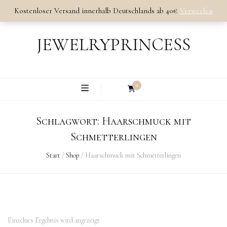
Kostenloser Versand innerhalb Deutschlands ab 40€
Verwerfen
JEWELRYPRINCESS
0
Schlagwort:
Haarschmuck mit
Schmetterlingen
Start
/
Shop
/
Haarschmuck mit Schmetterlingen
Einzelnes Ergebnis wird angezeigt