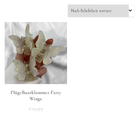
Flügelhaarklammer Fairy
Wings
€
12,99
Dieses
Produkt
weist