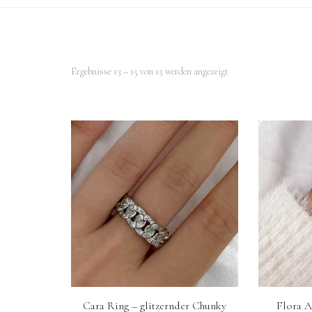
Nach
Ergebnisse 13 – 15 von 15 werden angezeigt
Beliebtheit
sortiert
Cara Ring – glitzernder Chunky
Flora A